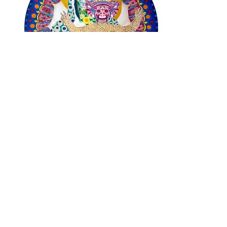
Vierge à l'enfant, techniques mixtes (crayon
de couleur, peinture)
Reproductions numériques numérotées et
signées + certificat