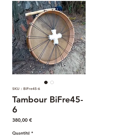
SKU : BiFre45-6
Tambour BiFre45-
6
Prix
380,00 €
Quantité
*