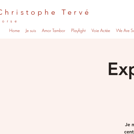
Christophe Tervé
Corse
Home
Je suis
Amor Tambor
Playfight
Voie Actée
We Are S
Exp
Je m
cent