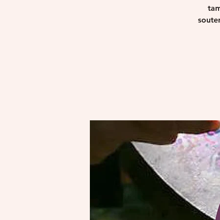
tam
souten