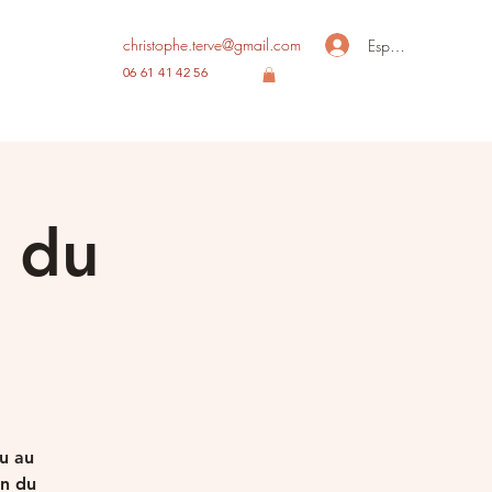
christophe.terve@gmail.com
Espace membre
06 61 41 42 56
n du
eu au
on du