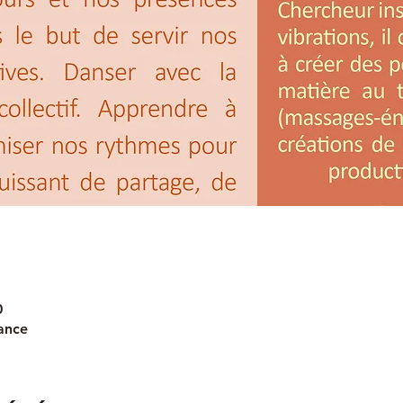
0
ance