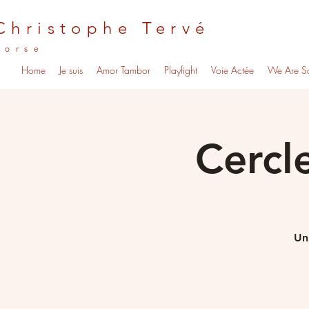
Christophe Tervé
Corse
Home
Je suis
Amor Tambor
Playfight
Voie Actée
We Are S
Cercl
Un 