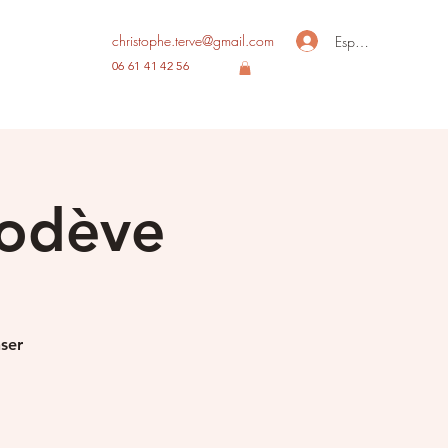
christophe.terve@gmail.com
Espace membre
06 61 41 42 56
Lodève
nser