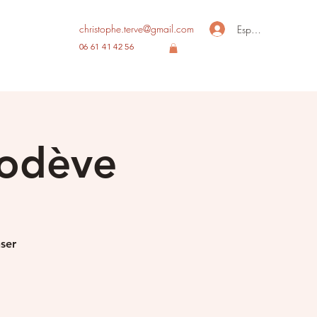
christophe.terve@gmail.com
Espace membre
06 61 41 42 56
Lodève
nser