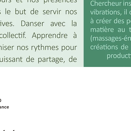
0
ance