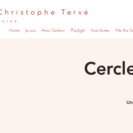
Christophe Tervé
Corse
Home
Je suis
Amor Tambor
Playfight
Voie Actée
We Are S
Cercl
Un 