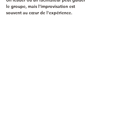
le groupe, mais l'improvisation est 
souvent au cœur de l'expérience.
Connexion :
 Créer des liens entre les 
participants à travers la musique.
Expression :
 Permettre à chacun 
d'exprimer ses émotions et sa 
créativité.
Émotionnel :
 Amélioration de 
l'humeur et réduction du stress.
Afficher plus
Partager cet événement