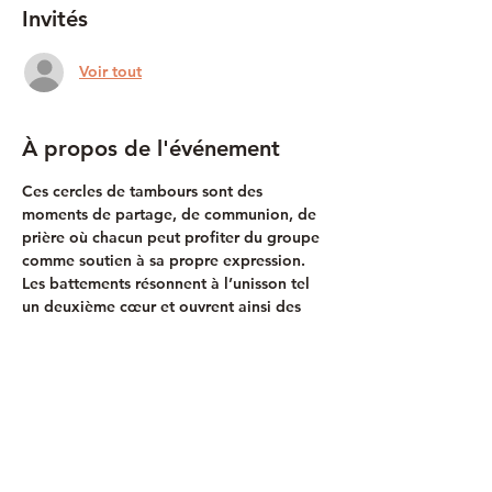
Invités
Voir tout
À propos de l'événement
Ces cercles de tambours sont des 
moments de partage, de communion, de 
prière où chacun peut profiter du groupe 
comme soutien à sa propre expression. 
Les battements résonnent à l’unisson tel 
un deuxième cœur et ouvrent ainsi des 
espaces puissants de connexion au 
travers du jeu, du rythme, du chant et de 
la danse.
Ouvert aux initiés comme aux néophytes.
Quelques tambours peuvent être prêtés.