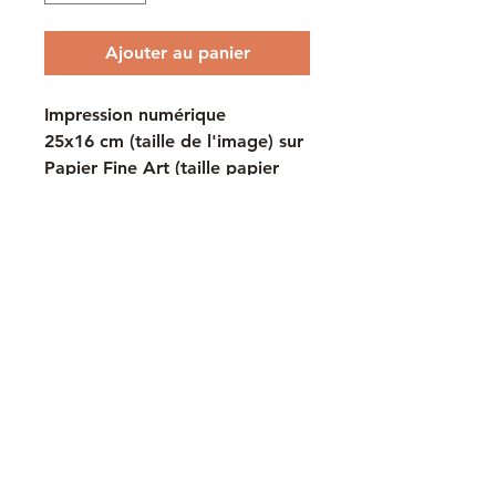
Ajouter au panier
Impression numérique 
25x16 cm (taille de l'image) sur 
Papier Fine Art (taille papier 
30x30 cm)
Tirage Signé, Numéroté et 
limité à 300 exemplaires
Livré avec certificat 
d'authenticité.
Frais de port inclus, Colissimo 
France